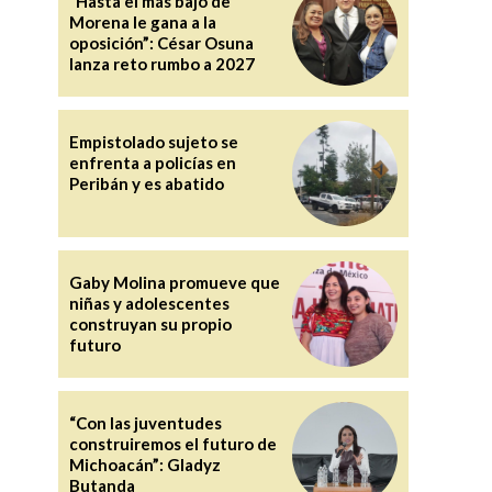
“Hasta el más bajo de
Morena le gana a la
oposición”: César Osuna
lanza reto rumbo a 2027
Empistolado sujeto se
enfrenta a policías en
Peribán y es abatido
Gaby Molina promueve que
niñas y adolescentes
construyan su propio
futuro
“Con las juventudes
construiremos el futuro de
Michoacán”: Gladyz
Butanda