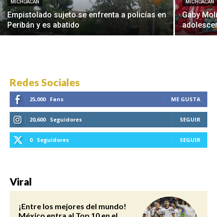
MICHOACÁN
MICHOACÁN
Empistolado sujeto se enfrenta a policías en
Gaby Mol
Peribán y es abatido
adolescen
Redes Sociales
25,000
Fans
ME GUSTA
20,600
Seguidores
SEGUIR
0
Seguidores
SEGUIR
Viral
¡Entre los mejores del mundo!
México entra al Top 10 en el