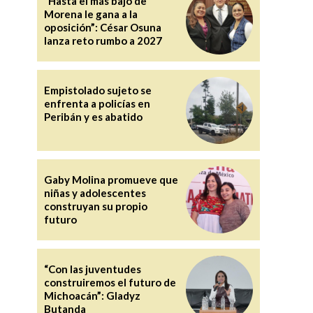
“Hasta el más bajo de
Morena le gana a la
oposición”: César Osuna
lanza reto rumbo a 2027
Empistolado sujeto se
enfrenta a policías en
Peribán y es abatido
Gaby Molina promueve que
niñas y adolescentes
construyan su propio
futuro
“Con las juventudes
construiremos el futuro de
Michoacán”: Gladyz
Butanda