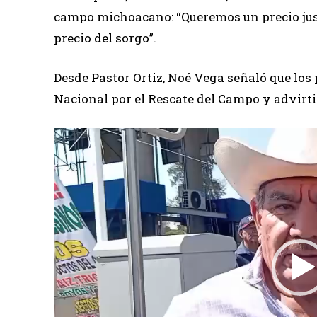
campo michoacano: “Queremos un precio justo
precio del sorgo”.
Desde Pastor Ortiz, Noé Vega señaló que los
Nacional por el Rescate del Campo y advirti
R
e
p
r
o
d
u
c
t