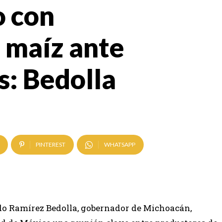
o con
 maíz ante
s: Bedolla
PINTEREST
WHATSAPP
redo Ramírez Bedolla, gobernador de Michoacán,