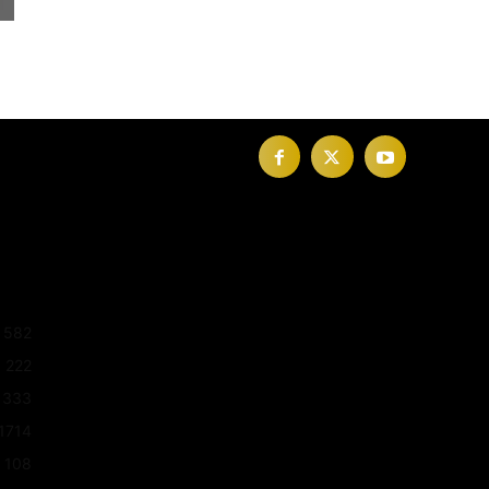
582
222
333
1714
108