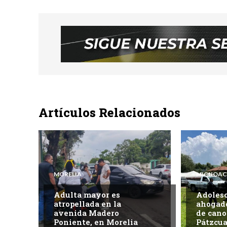
Artículos Relacionados
MORELIA
MICHOA
Adulta mayor es
Adoles
atropellada en la
ahogado
avenida Madero
de cano
Poniente, en Morelia
Pátzcua