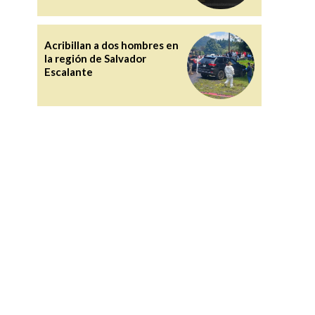
Acribillan a dos hombres en
la región de Salvador
Escalante
o