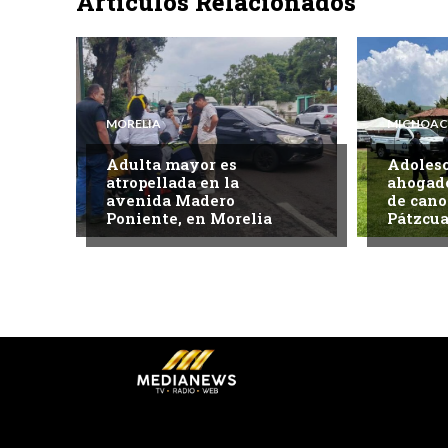
Artículos Relacionados
MORELIA
MICHOA
Adulta mayor es
Adoles
atropellada en la
ahogado
avenida Madero
de cano
Poniente, en Morelia
Pátzcua