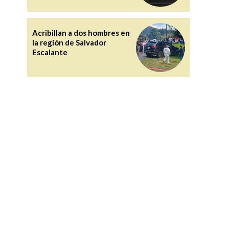
Acribillan a dos hombres en
la región de Salvador
Escalante