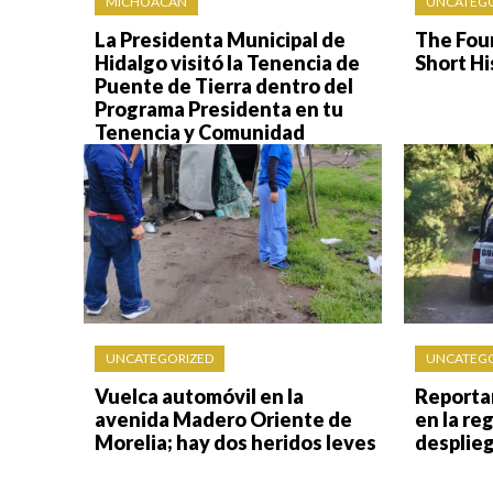
MICHOACÁN
UNCATEGO
La Presidenta Municipal de
The Fou
Hidalgo visitó la Tenencia de
Short Hi
Puente de Tierra dentro del
Programa Presidenta en tu
Tenencia y Comunidad
UNCATEGORIZED
UNCATEGO
Vuelca automóvil en la
Reporta
avenida Madero Oriente de
en la re
Morelia; hay dos heridos leves
desplie