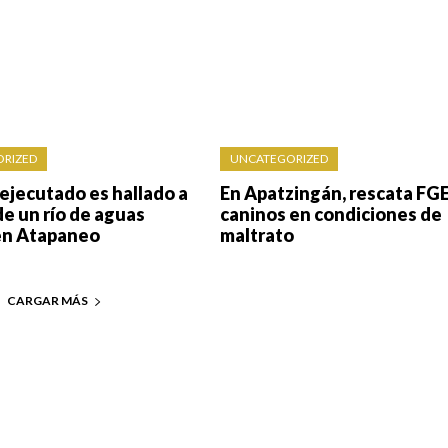
RIZED
UNCATEGORIZED
ejecutado es hallado a
En Apatzingán, rescata FGE
 de un río de aguas
caninos en condiciones de
en Atapaneo
maltrato
CARGAR MÁS