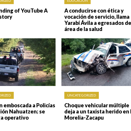
RIZED
EDUCACIÓN
nding of YouTube A
A conducirse con ética y
story
vocación de servicio, llama
Yarabí Ávila a egresados de
área de la salud
RIZED
UNCATEGORIZED
n emboscada a Policías
Choque vehicular múltiple
gión Nahuatzen; se
deja a un taxista herido en 
ga operativo
Morelia-Zacapu