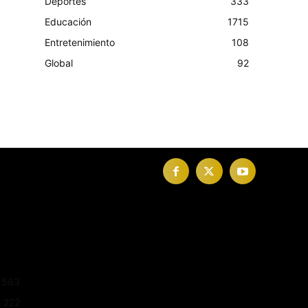
Deportes
333
Educación
1715
Entretenimiento
108
Global
92
583
222